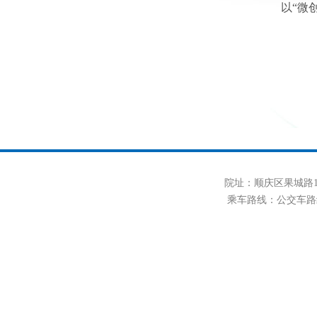
以“微
医院
院、经营
者的医疗
院址：顺庆区果城路1
乘车路线：公交车路线10