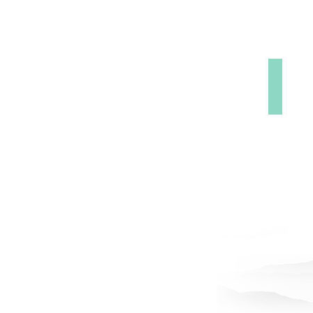
医院
幸福感”
疗安全等
一医一诊